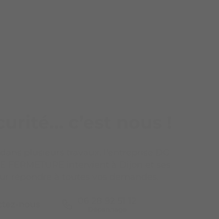
curité… c’est nous !
 dans plusieurs travaux, l'entreprise DG
 FERMETURE intervient à Dijon et ses
ur répondre à toutes vos demandes.
06 28 92 51 12
ctez-nous