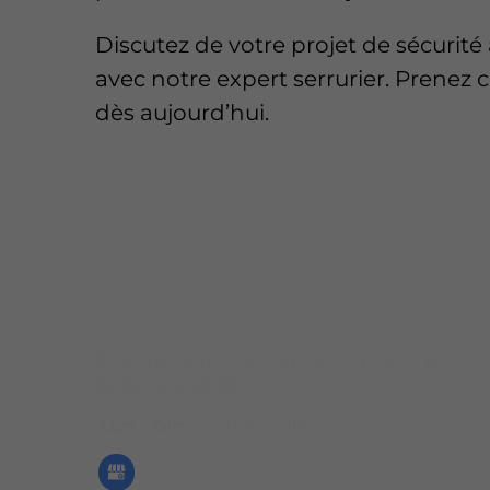
Discutez de votre projet de sécurité 
avec notre expert serrurier. Prenez 
dès aujourd’hui.
8 Rue Henri Focillon,
21000
DIJON
09 74 56 59 69
Lun - Dim :
07h30 - 21h00