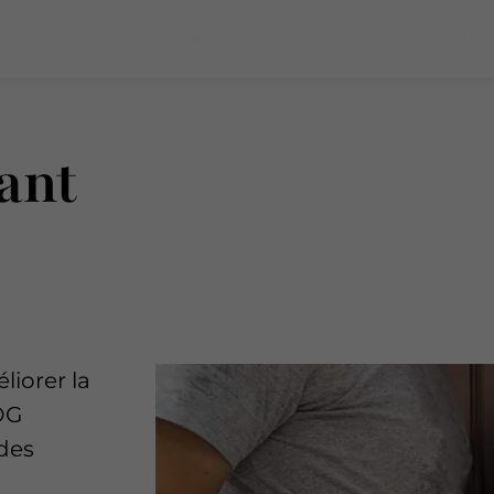
Accueil
Nos prestations
Réalisations
Actualité
ant
liorer la
 DG
des