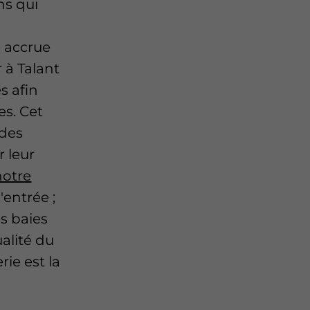
ns qui
 accrue
r à Talant
s afin
es. Cet
 des
r leur
notre
'entrée ;
es baies
ualité du
rie est la