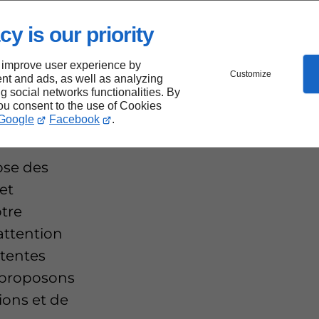
cy is our priority
de
 improve user experience by
nes
Customize
nt and ads, as well as analyzing
ng social networks functionalities. By
alant
you consent to the use of Cookies
Google
Facebook
.
ose des
et
otre
attention
ttentes
s proposons
ions et de