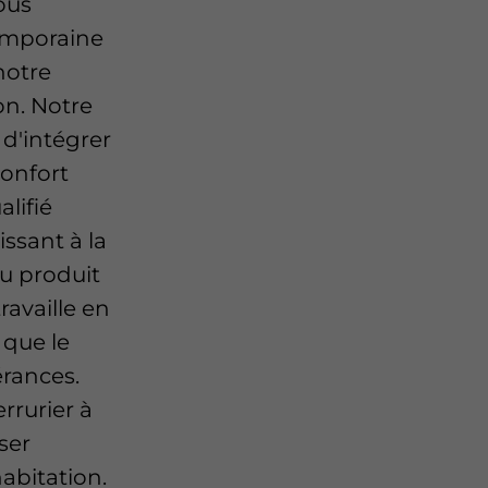
ous
emporaine
notre
ion. Notre
d'intégrer
onfort
alifié
ssant à la
du produit
ravaille en
 que le
érances.
rrurier à
ser
habitation.