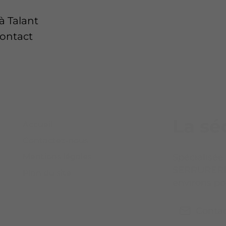
à Talant
contact
La sé
Accueil
Contactez-nous
Spécialisée
Mentions légales
SERRURERIE
Plan du site
environs po
Conta