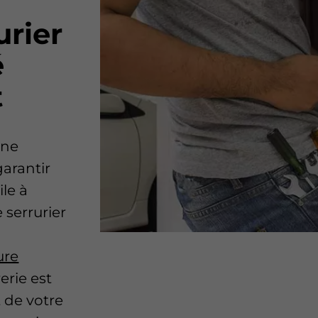
urier
é
t
nne
arantir
le à
 serrurier
ure
erie est
t de votre