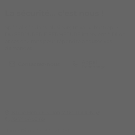
La sécurité… c’est nous !
Spécialisée dans plusieurs travaux, l'entreprise
DG SERRURERIE FERMETURE intervient à Dijon
et ses environs pour répondre à toutes vos
demandes.
Appel
Contactez-nous
8 Rue Henri Focillon,
21000
DIJON
09 74 56 59 69
Lun - Dim :
07h30 - 21h00